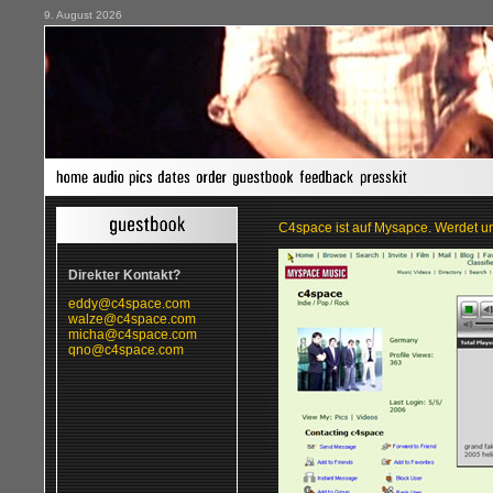
9. August 2026
C4space ist auf Mysapce
.
Werdet un
Direkter Kontakt?
eddy@c4space.com
walze@c4space.com
micha@c4space.com
qno@c4space.com