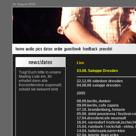
10. August 2026
Live
03.08. Saloppe Dresden
Tragt Euch bitte in unsere
Mailing Liste ein, Ihr
erhaltet dann alle
22.12.06 sidedoor dresden
Konzerttermine zugemailt,
04.08.06 saloppr dresden
sobald sie bekannt sind.
2005
08.09.berlin, dunker
09.09.berlin, cafe zapata
07.10. brandenburg, fontane
05.08. dolni poustevna / festival-
17.04.dresden/cafe neustadt
16.04. varnsdorf /rozkrok,tschech
15.04. rumburk / rockclub –sklep,
14.04. halle/saale,turm+klee
02.04. leipzig, ilses erika